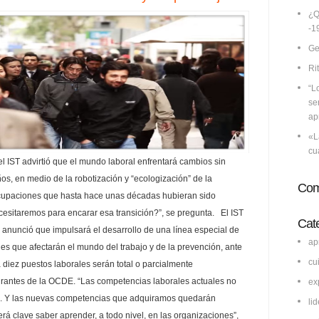
¿Q
-1
Ge
Ri
“L
se
ap
«L
cu
l IST advirtió que el mundo laboral enfrentará cambios sin
os, en medio de la robotización y “ecologización” de la
Com
cupaciones que hasta hace unas décadas hubieran sido
sitaremos para encarar esa transición?”, se pregunta. El IST
Cat
anunció que impulsará el desarrollo de una línea especial de
ap
nes que afectarán el mundo del trabajo y de la prevención, ante
cu
 diez puestos laborales serán total o parcialmente
rantes de la OCDE. “Las competencias laborales actuales no
ex
na. Y las nuevas competencias que adquiramos quedarán
li
rá clave saber aprender, a todo nivel, en las organizaciones”,