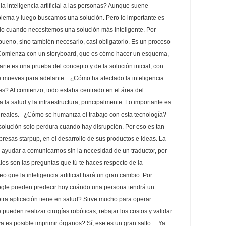
 la inteligencia artificial a las personas? Aunque suene
blema y luego buscamos una solución. Pero lo importante es
solo cuando necesitemos una solución más inteligente. Por
bueno, sino también necesario, casi obligatorio. Es un proceso
. Comienza con un storyboard, que es cómo hacer un esquema,
rte es una prueba del concepto y de la solución inicial, con
 te mueves para adelante. ¿Cómo ha afectado la inteligencia
ones? Al comienzo, todo estaba centrado en el área del
 la salud y la infraestructura, principalmente. Lo importante es
 reales. ¿Cómo se humaniza el trabajo con esta tecnología?
 solución solo perdura cuando hay disrupción. Por eso es tan
esas starpup, en el desarrollo de sus productos e ideas. La
 ayudar a comunicarnos sin la necesidad de un traductor, por
es son las preguntas que tú te haces respecto de la
Creo que la inteligencia artificial hará un gran cambio. Por
ogle pueden predecir hoy cuándo una persona tendrá un
tra aplicación tiene en salud? Sirve mucho para operar
ueden realizar cirugías robóticas, rebajar los costos y validar
a es posible imprimir órganos? Sí, ese es un gran salto… Ya