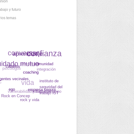
inión
abajo y futuro
rios temas
conversar
confianza
aprendizaje
uidado mutuo
prevención
psicólogos
caballos
comunidad
integración
C
vida
gentes vecinales
coaching
vulnerabilidad y fortaleza
instituto de
trabajo en equipo
ego
seguridad del
Rock en Concep
empresa segura
trabajo IST
rock y vida