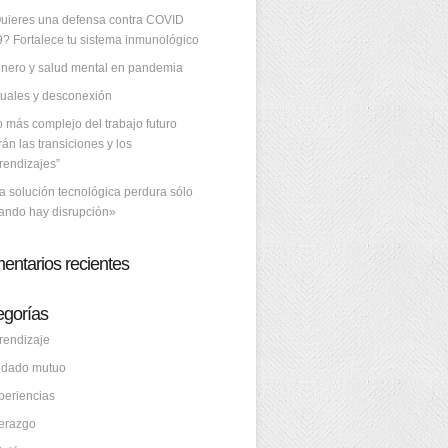
uieres una defensa contra COVID
9? Fortalece tu sistema inmunológico
nero y salud mental en pandemia
tuales y desconexión
o más complejo del trabajo futuro
rán las transiciones y los
rendizajes”
a solución tecnológica perdura sólo
ando hay disrupción»
entarios recientes
egorías
rendizaje
idado mutuo
periencias
derazgo