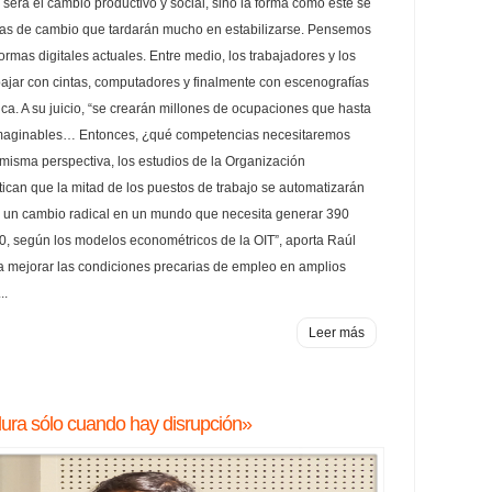
será el cambio productivo y social, sino la forma cómo este se
das de cambio que tardarán mucho en estabilizarse. Pensemos
formas digitales actuales. Entre medio, los trabajadores y los
bajar con cintas, computadores y finalmente con escenografías
fica. A su juicio, “se crearán millones de ocupaciones que hasta
imaginables… Entonces, ¿qué competencias necesitaremos
 misma perspectiva, los estudios de la Organización
tican que la mitad de los puestos de trabajo se automatizarán
r, un cambio radical en un mundo que necesita generar 390
0, según los modelos econométricos de la OIT”, aporta Raúl
a mejorar las condiciones precarias de empleo en amplios
..
Leer más
dura sólo cuando hay disrupción»