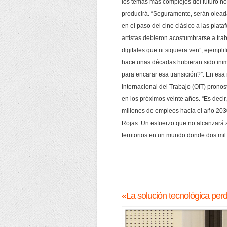
los temas más complejos del futuro no 
producirá. “Seguramente, serán olea
en el paso del cine clásico a las plata
artistas debieron acostumbrarse a tra
digitales que ni siquiera ven”, ejempli
hace unas décadas hubieran sido in
para encarar esa transición?”. En esa
Internacional del Trabajo (OIT) pronos
en los próximos veinte años. “Es deci
millones de empleos hacia el año 203
Rojas. Un esfuerzo que no alcanzará 
territorios en un mundo donde dos mil.
«La solución tecnológica per