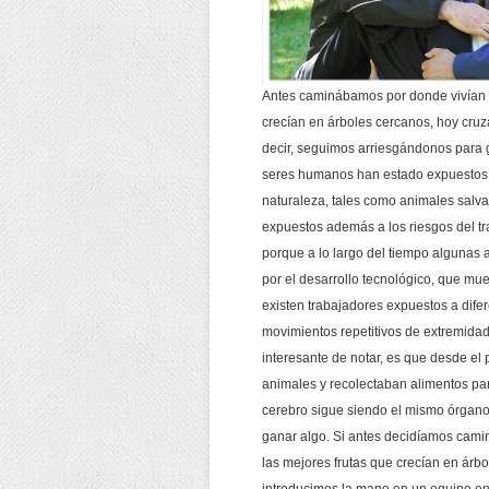
Antes caminábamos por donde vivían 
crecían en árboles cercanos, hoy cruza
decir, seguimos arriesgándonos para ga
seres humanos han estado expuestos a
naturaleza, tales como animales salva
expuestos además a los riesgos del tr
porque a lo largo del tiempo algunas 
por el desarrollo tecnológico, que mue
existen trabajadores expuestos a difer
movimientos repetitivos de extremidad
interesante de notar, es que desde el
animales y recolectaban alimentos par
cerebro sigue siendo el mismo órgano
ganar algo. Si antes decidíamos cami
las mejores frutas que crecían en árbo
introducimos la mano en un equipo en