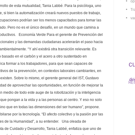
op
rollo de esta mutualidad, Tania Labbé. Para la psicóloga, uno
Tr
e, si bien la automatización creará nuevos puestos de trabajo,
va
ocupaciones podrían ser los menos capacitados para tomar las
zado. Pero no es el único desafío, en un mundo que camina a
productivos. Economía Verde Para el gerente de Prevención del
nacionales y las demandas ciudadanas acelerarán el paso hacia
bientalmente. “Y ahí existirá otra transición relevante. Es
o basado en el carbón y el acero a otro sustentado en
c
plica formar a los trabajadores, para que sean capaces de
ctivos de la prevención, en contextos laborales cambiantes, en
RE
diri
 existen. Sobre lo mismo, el gerente general del IST, Gustavo
ad de aprovechar las oportunidades, en función de mejorar la
En medio de todo este auge de la robotización y la inteligencia
as que pongan a la vida y a las personas al centro. Y eso no solo
sino que en todas las dimensiones del ser humano”, propone.
larse por la tecnología. “El afecto colectivo y la pasión por las
res de la Humanidad”, a su entender. Una oleada de
enta de Cuidado y Desarrollo, Tania Labbé, enfatiza que uno de