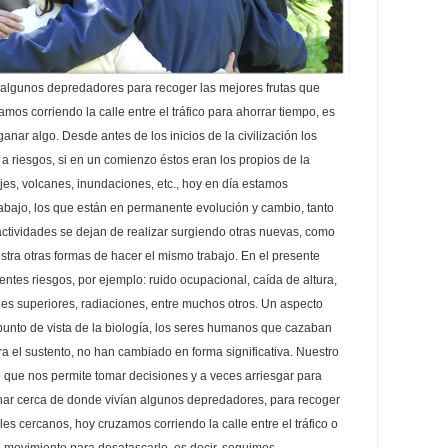
algunos depredadores para recoger las mejores frutas que
mos corriendo la calle entre el tráfico para ahorrar tiempo, es
nar algo. Desde antes de los inicios de la civilización los
 riesgos, si en un comienzo éstos eran los propios de la
jes, volcanes, inundaciones, etc., hoy en día estamos
abajo, los que están en permanente evolución y cambio, tanto
actividades se dejan de realizar surgiendo otras nuevas, como
stra otras formas de hacer el mismo trabajo. En el presente
entes riesgos, por ejemplo: ruido ocupacional, caída de altura,
es superiores, radiaciones, entre muchos otros. Un aspecto
 punto de vista de la biología, los seres humanos que cazaban
a el sustento, no han cambiado en forma significativa. Nuestro
 que nos permite tomar decisiones y a veces arriesgar para
nar cerca de donde vivían algunos depredadores, para recoger
les cercanos, hoy cruzamos corriendo la calle entre el tráfico o
 movimiento para desatascarlo, es decir, seguimos