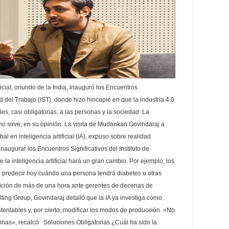
ficial, oriundo de la India, inauguró los Encuentros
ad del Trabajo (IST), donde hizo hincapié en que la industria 4.0
les, casi obligatorias, a las personas y la sociedad. La
o sirve, en su opinión. La visita de Mudankan Govindaraj a
al en inteligencia artificial (IA), expuso sobre realidad
naugurar los Encuentros Significativos del Instituto de
la inteligencia artificial hará un gran cambio. Por ejemplo, los
predecir hoy cuándo una persona tendrá diabetes u otras
ción de más de una hora ante gerentes de decenas de
ing Group, Govindaraj detalló que la IA ya investiga cómo
tentables y, por cierto, modificar los modos de producción. «No
inas», recalcó Soluciones Obligatorias ¿Cuál ha sido la