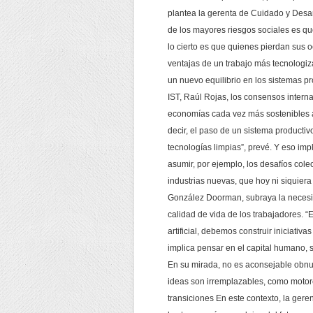
plantea la gerenta de Cuidado y Desar
de los mayores riesgos sociales es qu
lo cierto es que quienes pierdan sus 
ventajas de un trabajo más tecnologi
un nuevo equilibrio en los sistemas 
IST, Raúl Rojas, los consensos inter
economías cada vez más sostenibles am
decir, el paso de un sistema productiv
tecnologías limpias”, prevé. Y eso im
asumir, por ejemplo, los desafíos cole
industrias nuevas, que hoy ni siquiera
González Doorman, subraya la necesid
calidad de vida de los trabajadores. “
artificial, debemos construir iniciativ
implica pensar en el capital humano, 
En su mirada, no es aconsejable obnubi
ideas son irremplazables, como moto
transiciones En este contexto, la ger