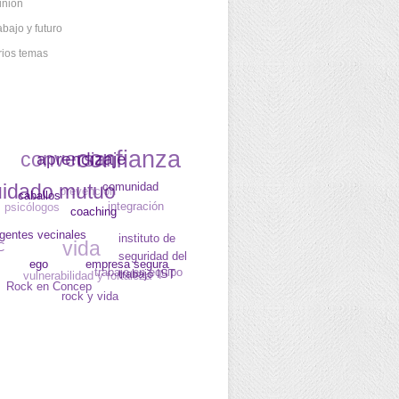
inión
abajo y futuro
rios temas
conversar
confianza
aprendizaje
uidado mutuo
prevención
comunidad
caballos
psicólogos
integración
coaching
igentes vecinales
vida
C
instituto de
seguridad del
ego
vulnerabilidad y fortaleza
empresa segura
trabajo en equipo
trabajo IST
Rock en Concep
rock y vida