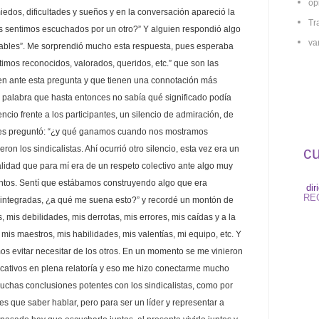
op
dos, dificultades y sueños y en la conversación apareció la
Tr
 sentimos escuchados por un otro?” Y alguien respondió algo
va
ables”. Me sorprendió mucho esta respuesta, pues esperaba
imos reconocidos, valorados, queridos, etc.” que son las
n ante esta pregunta y que tienen una connotación más
na palabra que hasta entonces no sabía qué significado podía
ncio frente a los participantes, un silencio de admiración, de
les preguntó: “¿y qué ganamos cuando nos mostramos
c
ron los sindicalistas. Ahí ocurrió otro silencio, esta vez era un
lidad que para mí era de un respeto colectivo ante algo muy
ntos. Sentí que estábamos construyendo algo que era
dir
RE
za integradas, ¿a qué me suena esto?” y recordé un montón de
, mis debilidades, mis derrotas, mis errores, mis caídas y a la
 mis maestros, mis habilidades, mis valentías, mi equipo, etc. Y
s evitar necesitar de los otros. En un momento se me vinieron
cativos en plena relatoría y eso me hizo conectarme mucho
uchas conclusiones potentes con los sindicalistas, como por
nes que saber hablar, pero para ser un líder y representar a