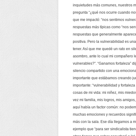
inquietudes más comunes, nuestros mie
pregunta “¿qué nos ocurre cuando nos
que me impactó: “nos sentimos vulner
respuestas más típicas como “nos sent
respuestas que generalmente aparece
positiva. Pero la vulnerabilidad es u
tener. Así que me quedé un rato en sile
asombro, ante lo cual mi compañero 
vulnerables?”. “Ganamos fortaleza” dije
silencio compartido con una emociona
importante que estábamos creando ju
importante: “vulnerabilidad y fortale
cosas de mi vida: mi niñez, mis miedos
vez mi familia, mis logros, mis amigos,
aquí había un factor común: no podemo
muchas emociones y recuerdos signifi
más con la sala. Ese día llegamos a m
ejemplo que “para ser sindicalista tie