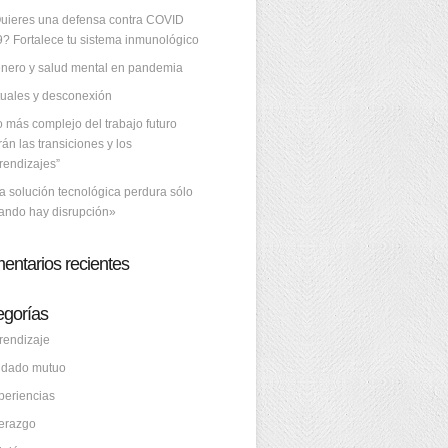
uieres una defensa contra COVID
9? Fortalece tu sistema inmunológico
nero y salud mental en pandemia
tuales y desconexión
o más complejo del trabajo futuro
rán las transiciones y los
rendizajes”
a solución tecnológica perdura sólo
ando hay disrupción»
entarios recientes
egorías
rendizaje
idado mutuo
periencias
derazgo