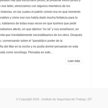
 pasado hay que escucharlo juntos, al presente vivirlo juntos y
 de ese taller, almorzamos con algunos miembros de los
historias, en las cuales el patrón común era en qué momento
erables y cómo eso nos había dado mucha fortaleza para lo
, hablamos de todas esas veces en que tuvimos que pedir
ostramos afecto, en que dijimos “no sé” y nos enseñaron, en
nta que inevitablemente necesitábamos de los otros. Después
o, conversando sobre el “paradójico poder de la
Viña del Mar en la noche y no podía dormir pensando en esta
rada como socióloga. Pensaba en este...
Leer más
© Copyright 2026 - Instituto de Seguridad del Trabajo, IST