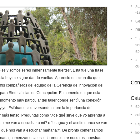
¿Q
-1
Ge
Ri
“L
se
ap
«L
cu
es y somos seres inmensamente fuertes”. Esta fue una frase
sta hoy me sigue dando vueltas. Apareció en mí un día que
Com
 mis compañeros del equipo de la Gerencia de Innovación del
n para Sindicalistas en Concepción. El momento en que esta
Cat
 momento muy particular del taller donde sentí una conexión
ap
 y yo. Estábamos conversando sobre la importancia del
cu
r más tenso. Preguntas como “¿de qué sirve que yo aprenda a
os no me van a escuchar a mí? o “el agua y el aceite nunca se van
ex
por qué nos van a escuchar mañana?”. De pronto comenzamos
li
ver nada, comenzamos a escucharnos entre nosotros, nuestras